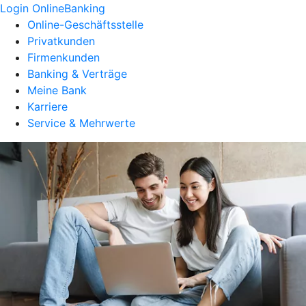
Login OnlineBanking
Online-Geschäftsstelle
Privatkunden
Firmenkunden
Banking & Verträge
Meine Bank
Karriere
Service & Mehrwerte