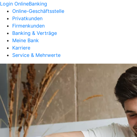
Login OnlineBanking
Online-Geschäftsstelle
Privatkunden
Firmenkunden
Banking & Verträge
Meine Bank
Karriere
Service & Mehrwerte