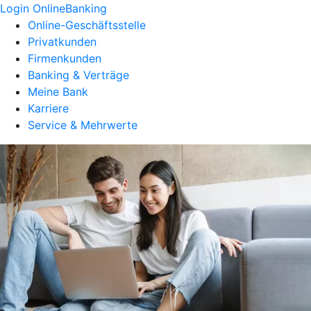
Login OnlineBanking
Online-Geschäftsstelle
Privatkunden
Firmenkunden
Banking & Verträge
Meine Bank
Karriere
Service & Mehrwerte