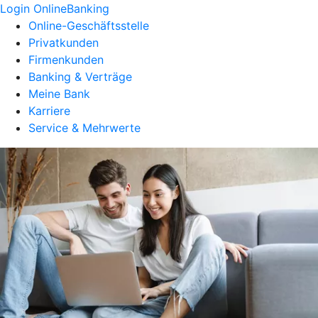
Login OnlineBanking
Online-Geschäftsstelle
Privatkunden
Firmenkunden
Banking & Verträge
Meine Bank
Karriere
Service & Mehrwerte