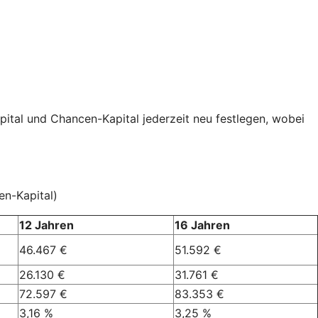
pital und Chancen-Kapital jederzeit neu festlegen, wobei
en-Kapital)
12 Jahren
16 Jahren
46.467 €
51.592 €
26.130 €
31.761 €
72.597 €
83.353 €
3,16 %
3,25 %