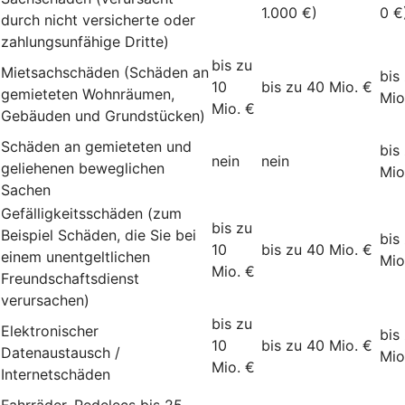
1.000 €)
0 €
durch nicht versicherte oder
zahlungsunfähige Dritte)
bis zu
Mietsachschäden (Schäden an
bis
10
bis zu 40 Mio. €
gemieteten Wohnräumen,
Mio
Mio. €
Gebäuden und Grundstücken)
Schäden an gemieteten und
bis
nein
nein
geliehenen beweglichen
Mio
Sachen
Gefälligkeitsschäden (zum
bis zu
Beispiel Schäden, die Sie bei
bis
10
bis zu 40 Mio. €
einem unentgeltlichen
Mio
Mio. €
Freundschaftsdienst
verursachen)
bis zu
Elektronischer
bis
10
bis zu 40 Mio. €
Datenaustausch /
Mio
Mio. €
Internetschäden
Fahrräder, Pedelecs bis 25