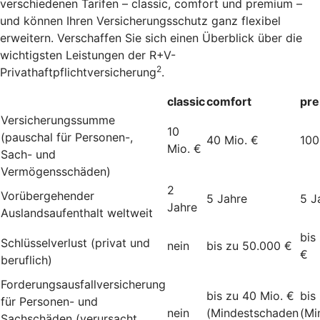
verschiedenen Tarifen – classic, comfort und premium –
und können Ihren Versicherungsschutz ganz flexibel
erweitern. Verschaffen Sie sich einen Überblick über die
wichtigsten Leistungen der R+V-
2
Privathaftpflichtversicherung
.
classic
comfort
pr
Versicherungssumme
10
(pauschal für Personen-,
40 Mio. €
100
Mio. €
Sach- und
Vermögensschäden)
2
Vorübergehender
5 Jahre
5 J
Jahre
Auslandsaufenthalt weltweit
bis
Schlüsselverlust (privat und
nein
bis zu 50.000 €
€
beruflich)
Forderungsausfallversicherung
bis zu 40 Mio. €
bis
für Personen- und
nein
(Mindestschaden
(Mi
Sachschäden (verursacht