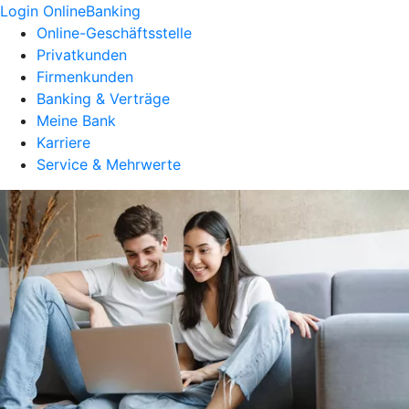
Login OnlineBanking
Online-Geschäftsstelle
Privatkunden
Firmenkunden
Banking & Verträge
Meine Bank
Karriere
Service & Mehrwerte