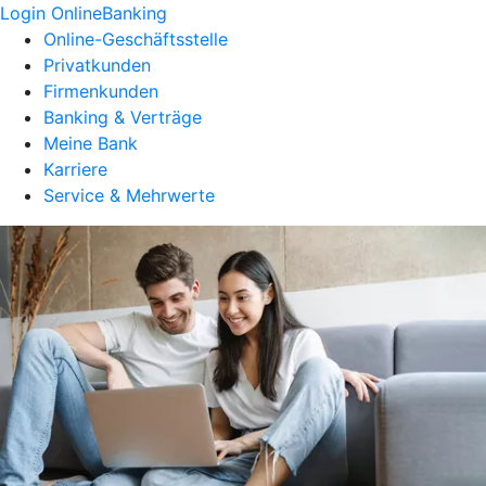
Login OnlineBanking
Online-Geschäftsstelle
Privatkunden
Firmenkunden
Banking & Verträge
Meine Bank
Karriere
Service & Mehrwerte