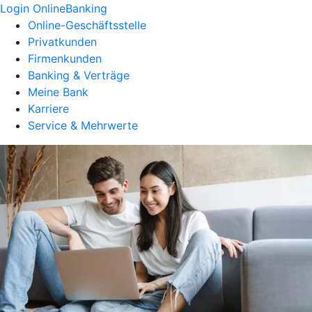
Login OnlineBanking
Online-Geschäftsstelle
Privatkunden
Firmenkunden
Banking & Verträge
Meine Bank
Karriere
Service & Mehrwerte