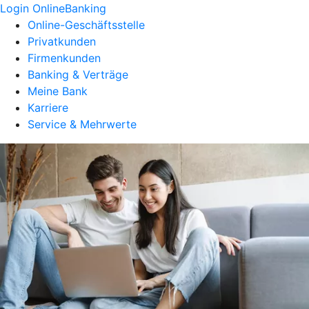
Login OnlineBanking
Online-Geschäftsstelle
Privatkunden
Firmenkunden
Banking & Verträge
Meine Bank
Karriere
Service & Mehrwerte