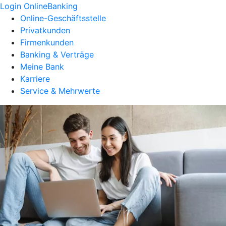
Login OnlineBanking
Online-Geschäftsstelle
Privatkunden
Firmenkunden
Banking & Verträge
Meine Bank
Karriere
Service & Mehrwerte