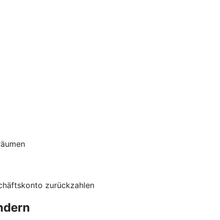
nräumen
schäftskonto zurückzahlen
ändern