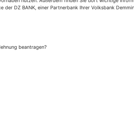
Ihr Vorhaben nutzen. Außerdem finden Sie dort wichtige In
vice der DZ BANK, einer Partnerbank Ihrer Volksbank Demmi
Ablehnung beantragen?