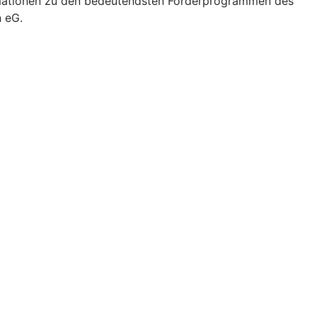
formationen zu den bedeutendsten Förderprogrammen des
n eG.