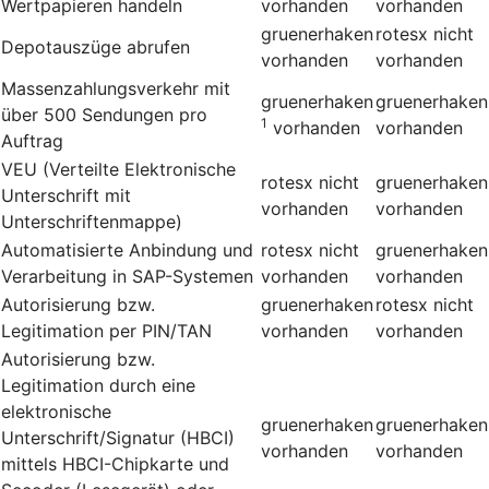
Wertpapieren handeln
vorhanden
vorhanden
gruenerhaken
rotesx
nicht
Depotauszüge abrufen
vorhanden
vorhanden
Massenzahlungsverkehr mit
gruenerhaken
gruenerhaken
über 500 Sendungen pro
1
vorhanden
vorhanden
Auftrag
VEU (Verteilte Elektronische
rotesx
nicht
gruenerhaken
Unterschrift mit
vorhanden
vorhanden
Unterschriftenmappe)
Automatisierte Anbindung und
rotesx
nicht
gruenerhaken
Verarbeitung in SAP-Systemen
vorhanden
vorhanden
Autorisierung bzw.
gruenerhaken
rotesx
nicht
Legitimation per PIN/TAN
vorhanden
vorhanden
Autorisierung bzw.
Legitimation durch eine
elektronische
gruenerhaken
gruenerhaken
Unterschrift/Signatur (HBCI)
vorhanden
vorhanden
mittels HBCI-Chipkarte und