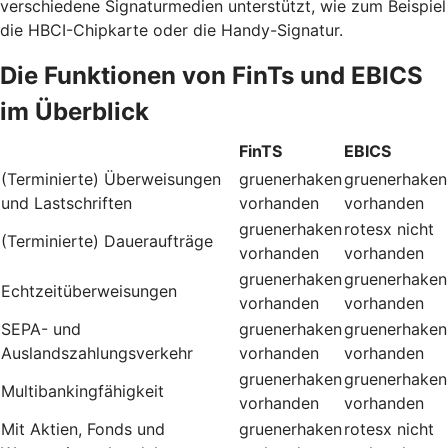
verschiedene Signaturmedien unterstützt, wie zum Beispiel
die HBCI-Chipkarte oder die Handy-Signatur.
Die Funktionen von FinTs und EBICS
im Überblick
FinTS
EBICS
(Terminierte) Überweisungen
gruenerhaken
gruenerhaken
und Lastschriften
vorhanden
vorhanden
gruenerhaken
rotesx
nicht
(Terminierte) Daueraufträge
vorhanden
vorhanden
gruenerhaken
gruenerhaken
Echtzeitüberweisungen
vorhanden
vorhanden
SEPA- und
gruenerhaken
gruenerhaken
Auslandszahlungsverkehr
vorhanden
vorhanden
gruenerhaken
gruenerhaken
Multibankingfähigkeit
vorhanden
vorhanden
Mit Aktien, Fonds und
gruenerhaken
rotesx
nicht