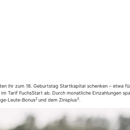
öchten ihr zum 18. Geburtstag Startkapital schenken – etwa f
 im Tarif FuchsStart ab.
Durch monatliche Einzahlungen spar
2
3
unge-Leute-Bonus
und dem Zinsplus
.